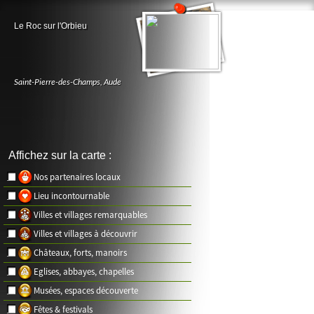
Le Roc sur l'Orbieu
Saint-Pierre-des-Champs
,
Aude
Affichez sur la carte :
Nos partenaires locaux
Lieu incontournable
Villes et villages remarquables
Villes et villages à découvrir
Châteaux, forts, manoirs
Eglises, abbayes, chapelles
Musées, espaces découverte
Fêtes & festivals