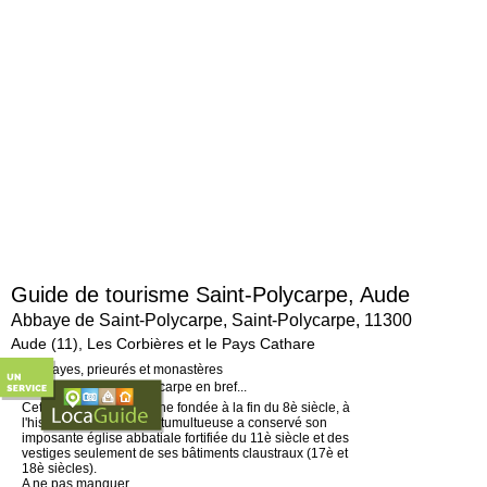
Guide de tourisme Saint-Polycarpe, Aude
Abbaye de Saint-Polycarpe, Saint-Polycarpe, 11300
Aude (11), Les Corbières et le Pays Cathare
L'abbaye de Saint-Polycarpe en bref...
Cette abbaye bénédictine fondée à la fin du 8è siècle, à
l'histoire compliquée et tumultueuse a conservé son
imposante église abbatiale fortifiée du 11è siècle et des
vestiges seulement de ses bâtiments claustraux (17è et
18è siècles).
A ne pas manquer...